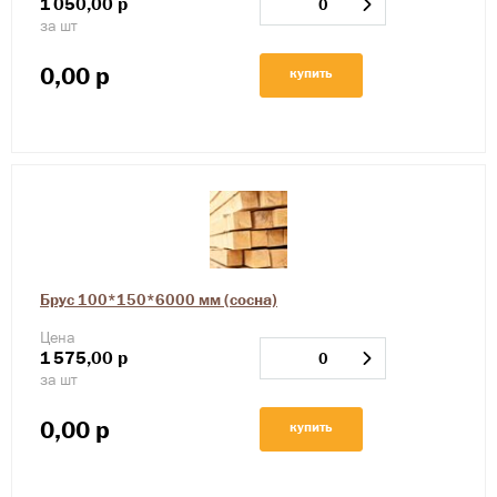
1
050,00
р
за шт
0,00
р
купить
Брус 100*150*6000 мм (сосна)
Цена
1
575,00
р
за шт
0,00
р
купить