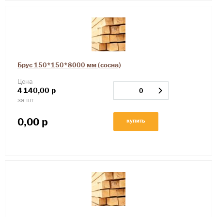
Брус 150*150*8000 мм (сосна)
Цена
4
140,00
р
за шт
0,00
р
купить