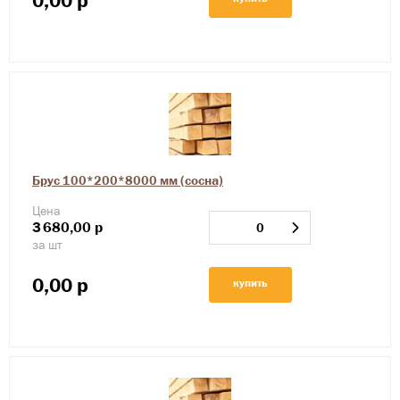
0,00
р
Брус 100*200*8000 мм (сосна)
Цена
3
680,00
р
за шт
0,00
р
купить