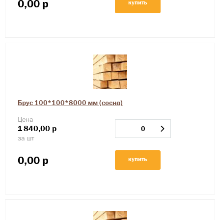
0,00
р
купить
Брус 100*100*8000 мм (сосна)
Цена
1
840,00
р
за шт
0,00
р
купить