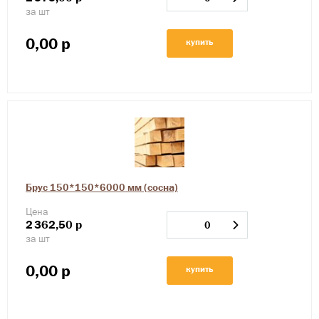
за шт
0,00
р
купить
Брус 150*150*6000 мм (сосна)
Цена
2
362,50
р
за шт
0,00
р
купить