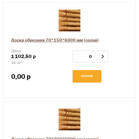
Доска обрезная 70*150*6000 мм (сосна)
Цена
1
102,50
р
за шт
0,00
р
купить