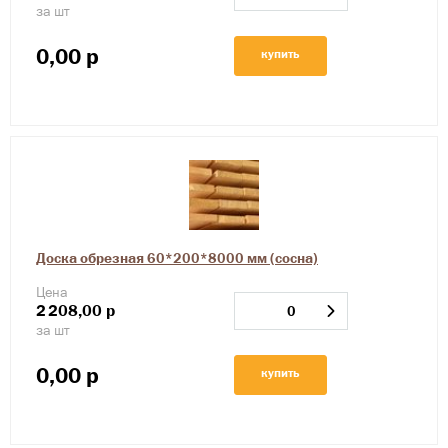
за шт
0,00
р
купить
Доска обрезная 60*200*8000 мм (сосна)
Цена
2
208,00
р
за шт
0,00
р
купить