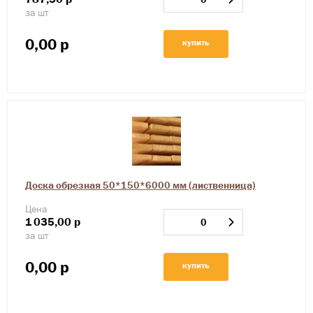
за шт
0,00
р
купить
Доска обрезная 50*150*6000 мм (лиственница)
Цена
1
035,00
р
за шт
0,00
р
купить