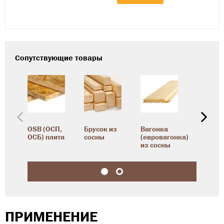
Сопутствующие товары
OSB (ОСП,
Брусок из
Вагонка
Горбыль
ОСБ) плита
сосны
(евровагонка)
древес
из сосны
опилки
ПРИМЕНЕНИЕ