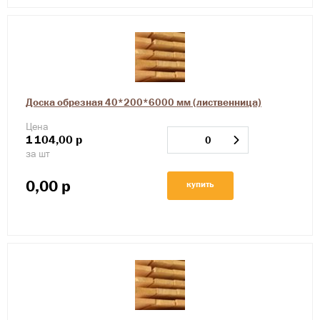
Доска обрезная 40*200*6000 мм (лиственница)
Цена
1
104,00
р
за шт
0,00
р
купить