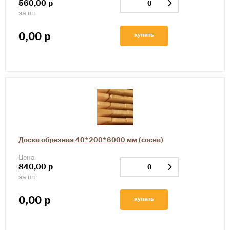
560,00
р
за шт
0,00
р
купить
Доска обрезная 40*200*6000 мм (сосна)
Цена
840,00
р
за шт
0,00
р
купить