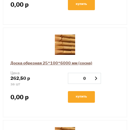
0,00
р
купить
Доска обрезная 25*100*6000 мм (сосна)
Цена
262,50
р
за шт
0,00
р
купить