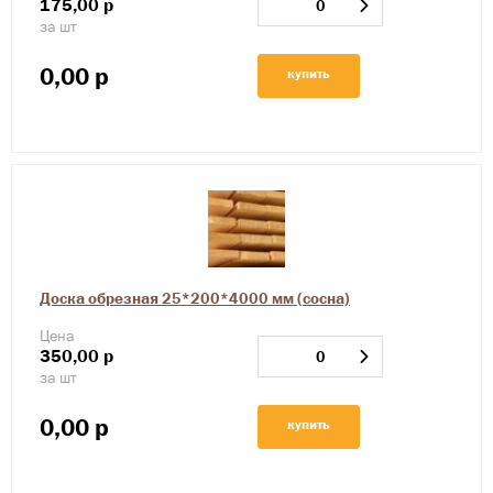
175,00
р
за шт
0,00
р
купить
Доска обрезная 25*200*4000 мм (сосна)
Цена
350,00
р
за шт
0,00
р
купить