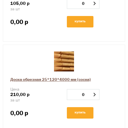
105,00
р
за шт
0,00
р
купить
Доска обрезная 25*120*4000 мм (сосна)
Цена
210,00
р
за шт
0,00
р
купить