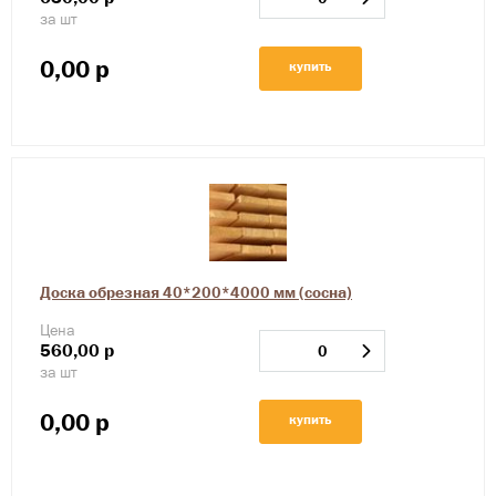
за шт
0,00
р
купить
Доска обрезная 40*200*4000 мм (сосна)
Цена
560,00
р
за шт
0,00
р
купить