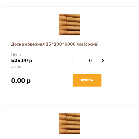
Доска обрезная 25*200*6000 мм (сосна)
Цена
525,00
р
за шт
0,00
р
купить