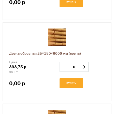
0,00
р
купить
Доска обрезная 25*150*6000 мм (сосна)
Цена
393,75
р
за шт
0,00
р
купить