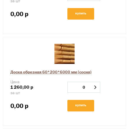
за шт
0,00
р
купить
Доска обрезная 60*200*6000 мм (сосна)
Цена
1
260,00
р
за шт
0,00
р
купить