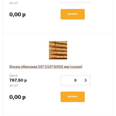
за шт
0,00
р
купить
Доска обрезная 50*150*6000 мм (сосна)
Цена
787,50
р
за шт
0,00
р
купить