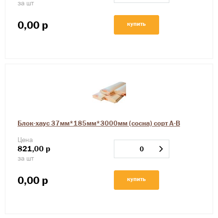
за шт
0,00
р
купить
Блок-хаус 37мм*185мм*3000мм (сосна) сорт А-В
Цена
821,00
р
за шт
0,00
р
купить