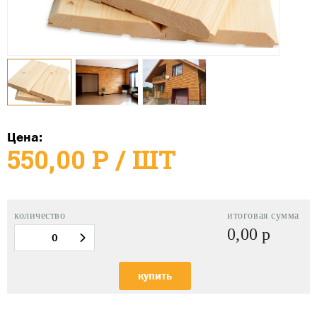
Цена:
550,00
Р
/ ШТ
количество
итоговая сумма
0,00
р
купить