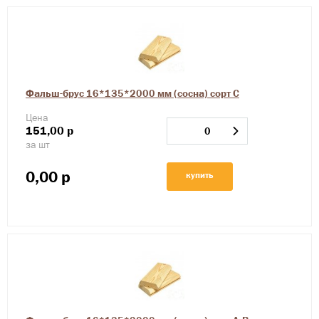
Фальш-брус 16*135*2000 мм (сосна) сорт С
Цена
151,00
р
за шт
0,00
р
купить