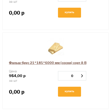
за шт
0,00
р
купить
Фальш-брус 21*185*6000 мм (сосна) сорт А-В
Цена
954,00
р
за шт
0,00
р
купить