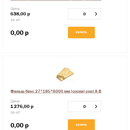
Цена
638,00
р
за шт
0,00
р
купить
Фальш-брус 27*185*6000 мм (сосна) сорт А-В
Цена
1
276,00
р
за шт
0,00
р
купить