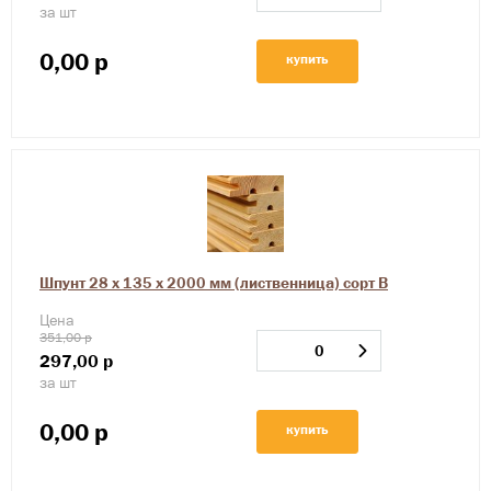
за шт
0,00
р
купить
Шпунт 28 х 135 х 2000 мм (лиственница) сорт В
Цена
351,00 р
297,00
р
за шт
0,00
р
купить