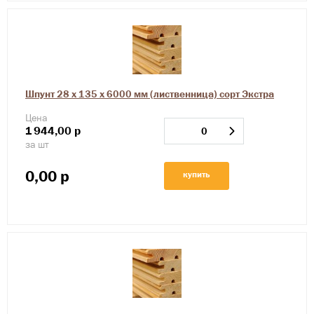
Шпунт 28 х 135 х 6000 мм (лиственница) сорт Экстра
Цена
1
944,00
р
за шт
0,00
р
купить