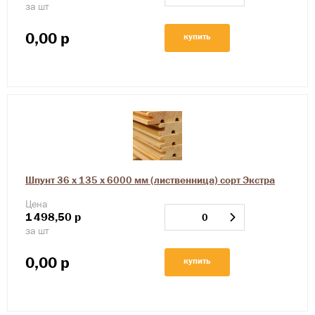
за шт
0,00
р
купить
Шпунт 36 х 135 х 6000 мм (лиственница) сорт Экстра
Цена
1
498,50
р
за шт
0,00
р
купить