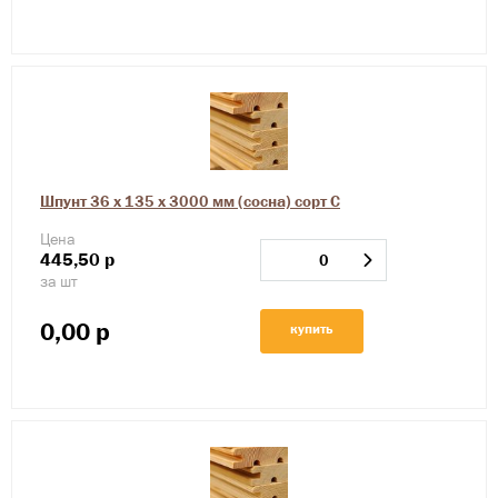
Шпунт 36 х 135 х 3000 мм (сосна) сорт С
Цена
445,50
р
за шт
0,00
р
купить