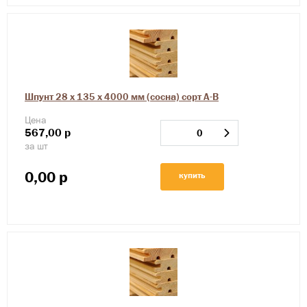
Шпунт 28 х 135 х 4000 мм (сосна) сорт А-В
Цена
567,00
р
за шт
0,00
р
купить