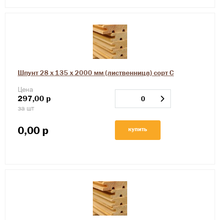
Шпунт 28 х 135 х 2000 мм (лиственница) сорт С
Цена
297,00
р
за шт
0,00
р
купить