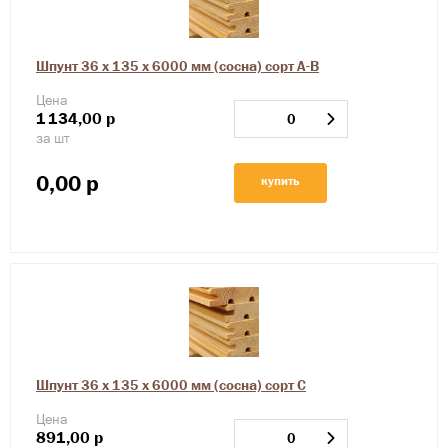
Шпунт 36 х 135 х 6000 мм (сосна) сорт А-В
Цена
1
134,00
р
за шт
0,00
р
купить
Шпунт 36 х 135 х 6000 мм (сосна) сорт С
Цена
891,00
р