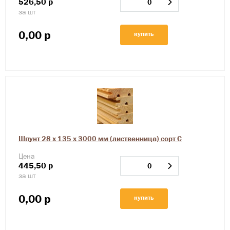
526,50
р
за шт
0,00
р
купить
Шпунт 28 х 135 х 3000 мм (лиственница) сорт С
Цена
445,50
р
за шт
0,00
р
купить