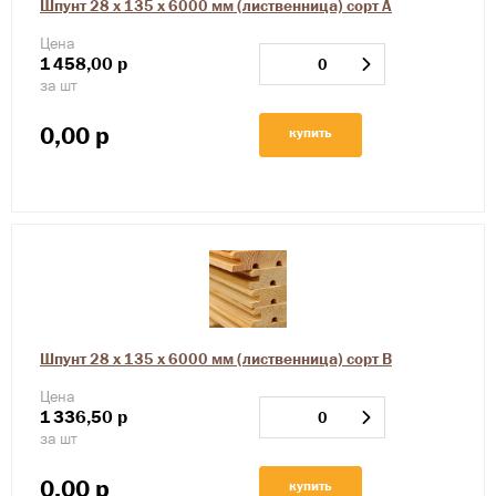
Шпунт 28 х 135 х 6000 мм (лиственница) сорт А
Цена
1
458,00
р
за шт
0,00
р
купить
Шпунт 28 х 135 х 6000 мм (лиственница) сорт В
Цена
1
336,50
р
за шт
0,00
р
купить