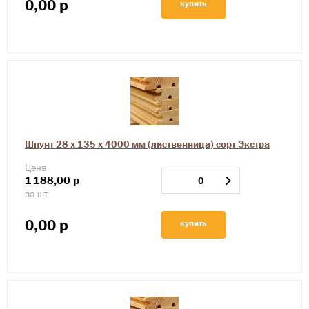
0,00
р
купить
Шпунт 28 х 135 х 4000 мм (лиственница) сорт Экстра
Цена
1
188,00
р
за шт
0,00
р
купить