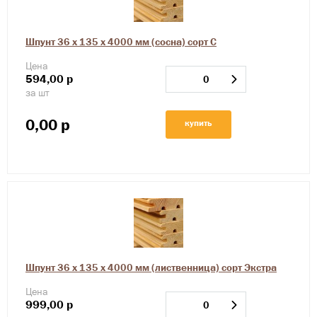
Шпунт 36 х 135 х 4000 мм (сосна) сорт С
Цена
594,00
р
за шт
0,00
р
купить
Шпунт 36 х 135 х 4000 мм (лиственница) сорт Экстра
Цена
999,00
р