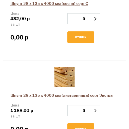
Шпунт 28 х 135 х 4000 мм (сосна) сорт С
Цена
432,00
р
за шт
0,00
р
купить
Шпунт 28 х 135 х 4000 мм (лиственница) сорт Экстра
Цена
1
188,00
р
за шт
купить