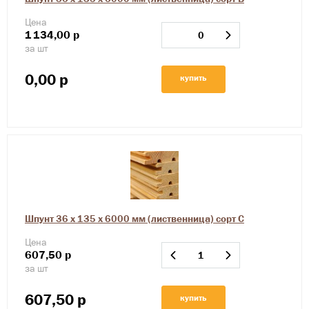
Цена
1
134,00
р
за шт
0,00
р
купить
Шпунт 36 х 135 х 6000 мм (лиственница) сорт С
Цена
607,50
р
за шт
607,50
р
купить