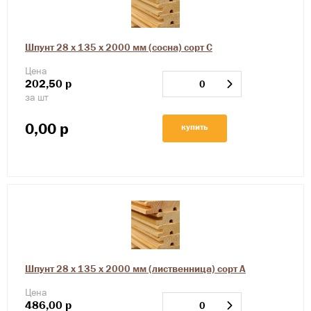
Шпунт 28 х 135 х 2000 мм (сосна) сорт С
Цена
202,50
р
за шт
0,00
р
купить
Шпунт 28 х 135 х 2000 мм (лиственница) сорт А
Цена
486,00
р