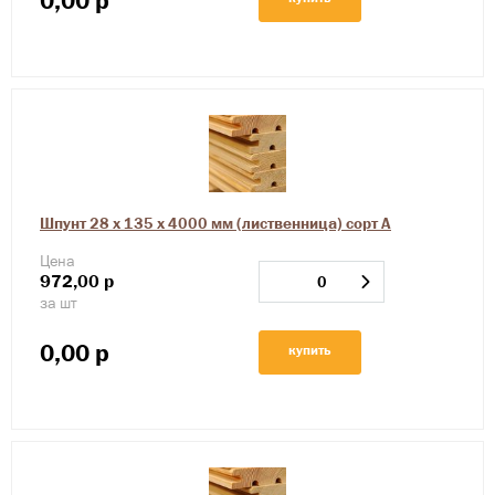
0,00
р
Шпунт 28 х 135 х 4000 мм (лиственница) сорт А
Цена
972,00
р
за шт
0,00
р
купить