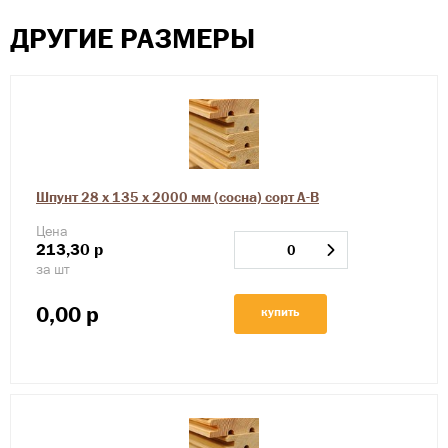
ДРУГИЕ РАЗМЕРЫ
Шпунт 28 х 135 х 2000 мм (сосна) сорт А-В
Цена
213,30
р
за шт
0,00
р
купить