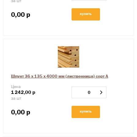
за шт
0,00
р
купить
Шпунт 36 х 135 х 4000 мм (лиственница) сорт А
Цена
1
242,00
р
за шт
0,00
р
купить