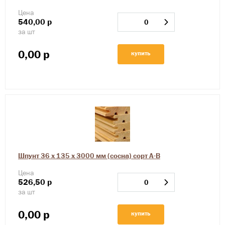
Цена
540,00
р
за шт
0,00
р
купить
Шпунт 36 х 135 х 3000 мм (сосна) сорт А-В
Цена
526,50
р
за шт
0,00
р
купить