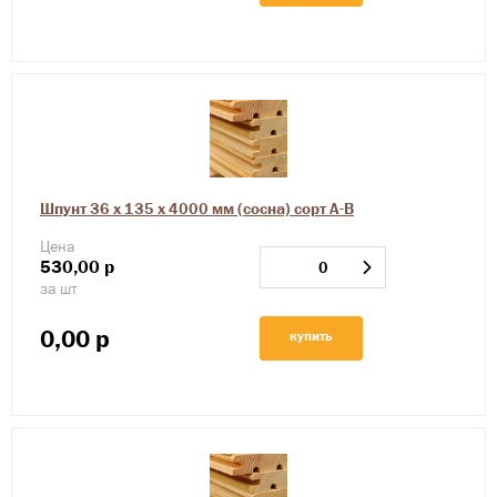
Шпунт 36 х 135 х 4000 мм (сосна) сорт А-В
Цена
530,00
р
за шт
0,00
р
купить