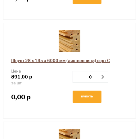
Шпунт 28 х 135 х 6000 мм (лиственница) сорт С
Цена
891,00
р
за шт
0,00
р
купить