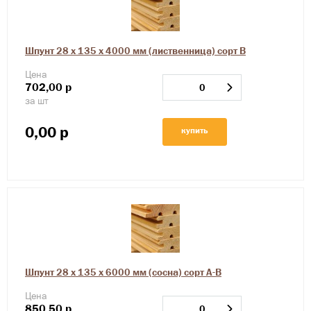
Шпунт 28 х 135 х 4000 мм (лиственница) сорт В
Цена
702,00
р
за шт
0,00
р
купить
Шпунт 28 х 135 х 6000 мм (сосна) сорт А-В
Цена
850,50
р