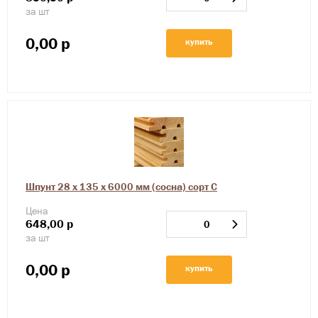
за шт
0,00
р
купить
Шпунт 28 х 135 х 6000 мм (сосна) сорт С
Цена
648,00
р
за шт
0,00
р
купить