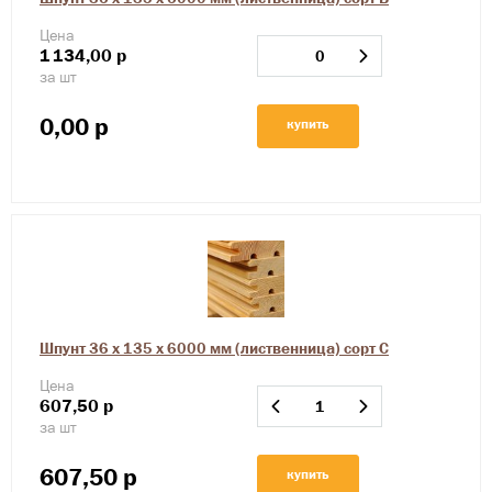
Цена
1
134,00
р
за шт
0,00
р
купить
Шпунт 36 х 135 х 6000 мм (лиственница) сорт С
Цена
607,50
р
за шт
607,50
р
купить