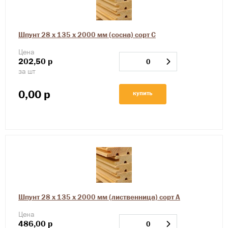
Шпунт 28 х 135 х 2000 мм (сосна) сорт С
Цена
202,50
р
за шт
0,00
р
купить
Шпунт 28 х 135 х 2000 мм (лиственница) сорт А
Цена
486,00
р