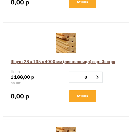
0,00
р
купить
Шпунт 28 х 135 х 4000 мм (лиственница) сорт Экстра
Цена
1
188,00
р
за шт
0,00
р
купить