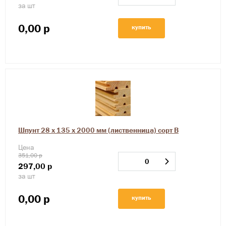
за шт
0,00
р
купить
Шпунт 28 х 135 х 2000 мм (лиственница) сорт В
Цена
351,00 р
297,00
р
за шт
0,00
р
купить