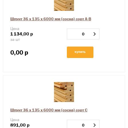
Шпунт 36 х 135 х 6000 мм (сосна) сорт А-В
Цена
1
134,00
р
за шт
0,00
р
купить
Шпунт 36 х 135 х 6000 мм (сосна) сорт С
Цена
891,00
р