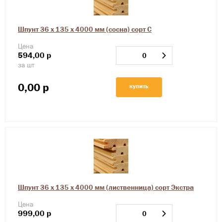
Шпунт 36 х 135 х 4000 мм (сосна) сорт С
Цена
594,00
р
за шт
0,00
р
купить
Шпунт 36 х 135 х 4000 мм (лиственница) сорт Экстра
Цена
999,00
р