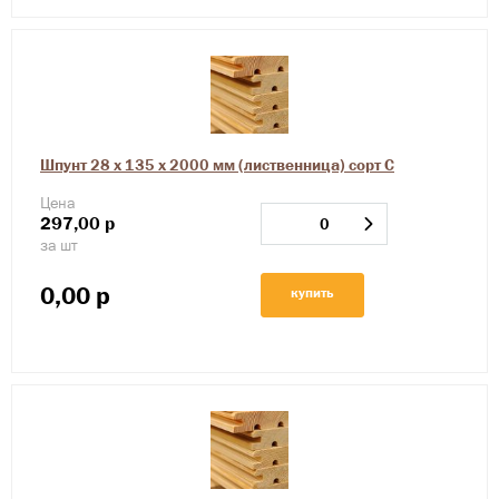
Шпунт 28 х 135 х 2000 мм (лиственница) сорт С
Цена
297,00
р
за шт
0,00
р
купить