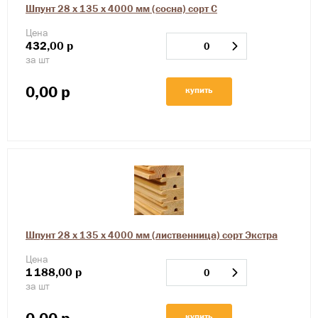
Шпунт 28 х 135 х 4000 мм (сосна) сорт С
Цена
432,00
р
за шт
0,00
р
купить
Шпунт 28 х 135 х 4000 мм (лиственница) сорт Экстра
Цена
1
188,00
р
за шт
купить