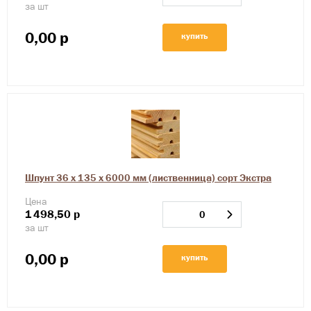
за шт
0,00
р
купить
Шпунт 36 х 135 х 6000 мм (лиственница) сорт Экстра
Цена
1
498,50
р
за шт
0,00
р
купить