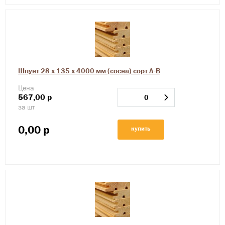
Шпунт 28 х 135 х 4000 мм (сосна) сорт А-В
Цена
567,00
р
за шт
0,00
р
купить