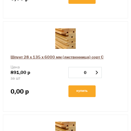
Шпунт 28 х 135 х 6000 мм (лиственница) сорт С
Цена
891,00
р
за шт
0,00
р
купить