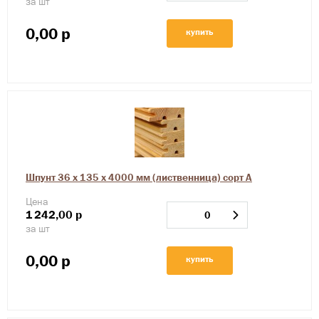
за шт
0,00
р
купить
Шпунт 36 х 135 х 4000 мм (лиственница) сорт А
Цена
1
242,00
р
за шт
0,00
р
купить