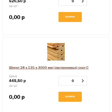
526,50
р
за шт
0,00
р
купить
Шпунт 28 х 135 х 3000 мм (лиственница) сорт С
Цена
445,50
р
за шт
0,00
р
купить