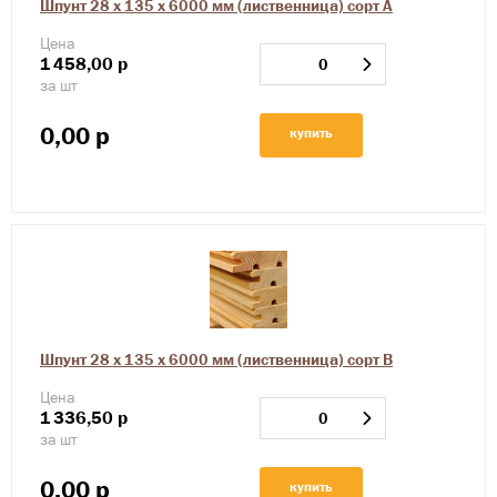
Шпунт 28 х 135 х 6000 мм (лиственница) сорт А
Цена
1
458,00
р
за шт
0,00
р
купить
Шпунт 28 х 135 х 6000 мм (лиственница) сорт В
Цена
1
336,50
р
за шт
0,00
р
купить