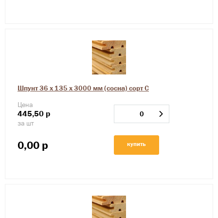
Шпунт 36 х 135 х 3000 мм (сосна) сорт С
Цена
445,50
р
за шт
0,00
р
купить