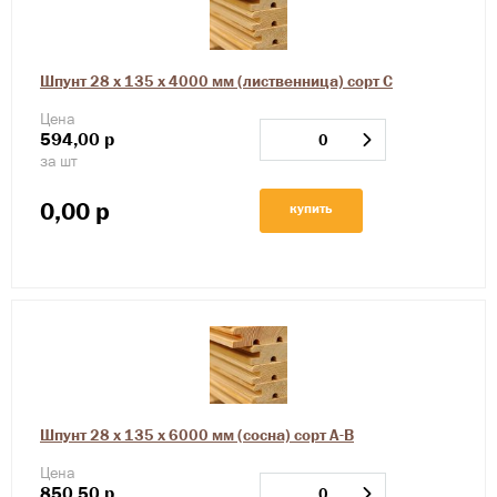
Шпунт 28 х 135 х 4000 мм (лиственница) сорт С
Цена
594,00
р
за шт
0,00
р
купить
Шпунт 28 х 135 х 6000 мм (сосна) сорт А-В
Цена
850,50
р