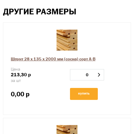
ДРУГИЕ РАЗМЕРЫ
Шпунт 28 х 135 х 2000 мм (сосна) сорт А-В
Цена
213,30
р
за шт
0,00
р
купить