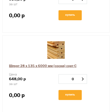
за шт
0,00
р
купить
Шпунт 28 х 135 х 6000 мм (сосна) сорт С
Цена
648,00
р
за шт
0,00
р
купить