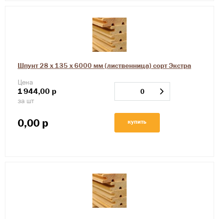
Шпунт 28 х 135 х 6000 мм (лиственница) сорт Экстра
Цена
1
944,00
р
за шт
0,00
р
купить