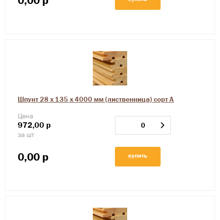
0,00
р
Шпунт 28 х 135 х 4000 мм (лиственница) сорт А
Цена
972,00
р
за шт
0,00
р
купить