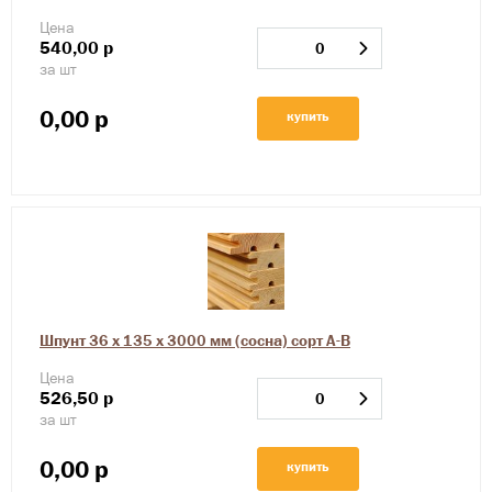
Цена
540,00
р
за шт
0,00
р
купить
Шпунт 36 х 135 х 3000 мм (сосна) сорт А-В
Цена
526,50
р
за шт
0,00
р
купить