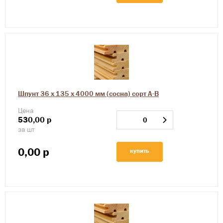
Шпунт 36 х 135 х 4000 мм (сосна) сорт А-В
Цена
530,00
р
за шт
0,00
р
купить